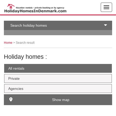
← More examples
Edit on
Search holiday homes
Home
> Search result
Holiday homes :
All rentals
Private
Agencies
Show map