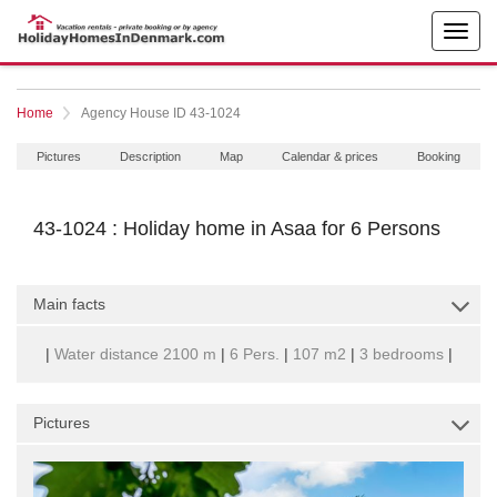
Home
Agency House ID 43-1024
Pictures
Description
Map
Calendar & prices
Booking
43-1024 : Holiday home in Asaa for 6 Persons
Main facts
|
Water distance 2100 m
|
6 Pers.
|
107 m2
|
3 bedrooms
|
Pictures