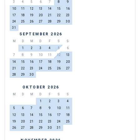
3
4
5
6
7
8
9
10
11
12
13
14
15
16
17
18
19
20
21
22
23
24
25
26
27
28
29
30
31
SEPTEMBER 2026
M
D
M
D
F
S
S
1
2
3
4
5
6
7
8
9
10
11
12
13
14
15
16
17
18
19
20
21
22
23
24
25
26
27
28
29
30
OKTOBER 2026
M
D
M
D
F
S
S
1
2
3
4
5
6
7
8
9
10
11
12
13
14
15
16
17
18
19
20
21
22
23
24
25
26
27
28
29
30
31