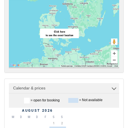
Calendar & prices
= Not available
= open for booking
AUGUST 2026
M
D
M
D
F
S
S
1
2