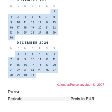
NOVEMBER 2026
M
D
M
D
F
S
S
1
2
3
4
5
6
7
8
9
10
11
12
13
14
15
16
17
18
19
20
21
22
23
24
25
26
27
28
29
30
DECEMBER 2026
M
D
M
D
F
S
S
1
2
3
4
5
6
7
8
9
10
11
12
13
14
15
16
17
18
19
20
21
22
23
24
25
26
27
28
29
30
31
Kalender/Preise anzeigen für 2027
Preise:
Periode
Preis in EUR