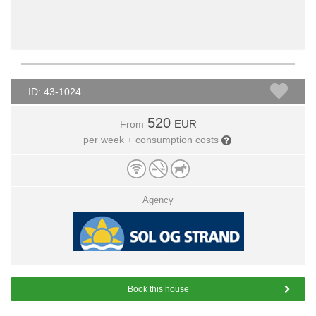
ID: 43-1024
520
EUR
From
per week + consumption costs
Agency
Book this house