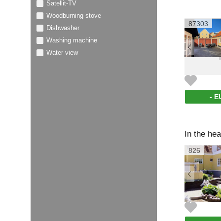
Satellit-TV
Woodburning stove
87303
Dishwasher
Washing machine
Water view
- E
826