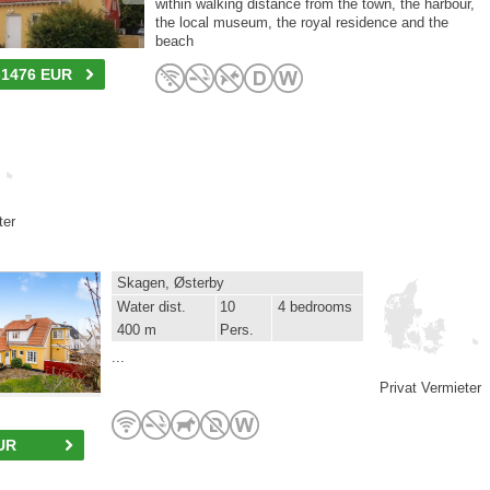
within walking distance from the town, the harbour,
the local museum, the royal residence and the
beach
-1476 EUR
ter
Skagen, Østerby
Water dist.
10
4 bedrooms
400 m
Pers.
...
Privat Vermieter
UR