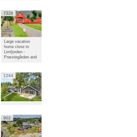
7328
Large vacation
home close to
Limfjorden -
Præstegården and
two neighbouring
buildings will fit the
whole family, 26-36
1244
people.
902