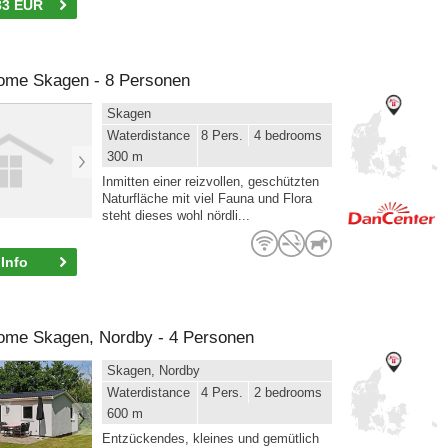
33 EUR
home Skagen - 8 Personen
Skagen
Waterdistance
8 Pers.
4 bedrooms
300 m
Inmitten einer reizvollen, geschützten
Naturfläche mit viel Fauna und Flora
steht dieses wohl nördli...
Info
home Skagen, Nordby - 4 Personen
Skagen, Nordby
Waterdistance
4 Pers.
2 bedrooms
600 m
Entzückendes, kleines und gemütlich