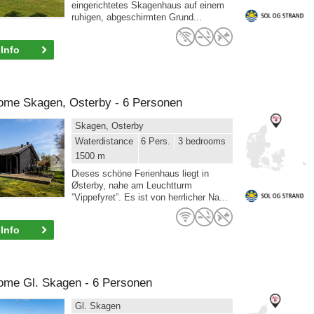
eingerichtetes Skagenhaus auf einem
ruhigen, abgeschirmten Grund...
Info
ome Skagen, Osterby - 6 Personen
Skagen, Osterby
Waterdistance
6 Pers.
3 bedrooms
1500 m
Dieses schöne Ferienhaus liegt in
Østerby, nahe am Leuchtturm
”Vippefyret”. Es ist von herrlicher Na...
Info
ome Gl. Skagen - 6 Personen
Gl. Skagen