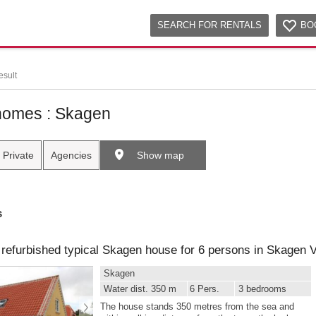
SEARCH FOR RENTALS
BO
esult
homes : Skagen
Private
Agencies
Show map
s
 refurbished typical Skagen house for 6 persons in Skagen 
Skagen
Water dist. 350 m
6 Pers.
3 bedrooms
The house stands 350 metres from the sea and