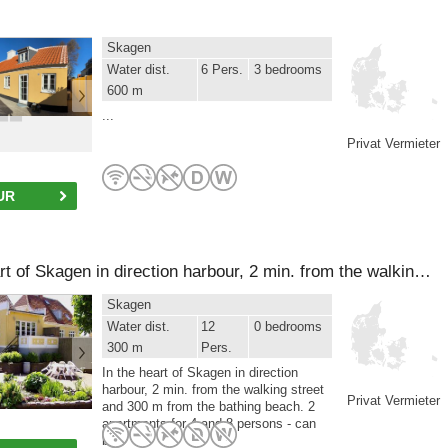
Skagen
Water dist.
6 Pers.
3 bedrooms
600 m
...
Privat Vermieter
UR
In the heart of Skagen in direction harbour, 2 min. from the walking street and 300 m from the bathing beach. 2 apartments for 4 and 8 persons - can be rented separately or together for 12 persons. Rented per week or weekend getaway.
Skagen
Water dist.
12
0 bedrooms
300 m
Pers.
In the heart of Skagen in direction
harbour, 2 min. from the walking street
Privat Vermieter
and 300 m from the bathing beach. 2
apartments for 4 and 8 persons - can
b...