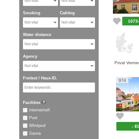
Not vital
Not vital
Smoking
Cat/dog
1073
Not vital
Not vital
Water distance
Not vital
Agency
Privat Vermie
Not vital
Freitext / Haus-ID.
974
Facilities
Internet/wifi
Pool
Whirlpool
- E
Sauna