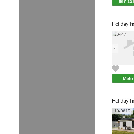
867-15
Holiday 
23447
Mehr 
Holiday 
10-0815