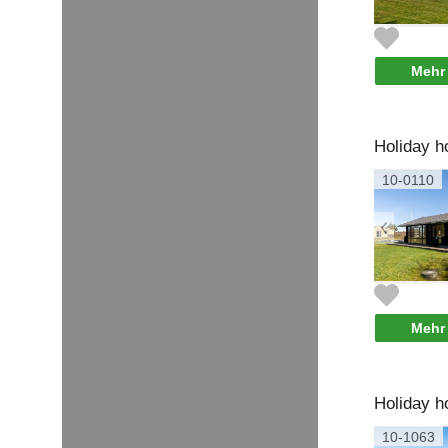
Mehr 
Holiday h
10-0110
Mehr 
Holiday h
10-1063