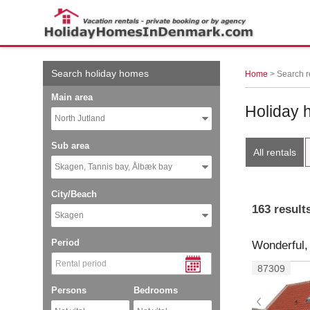
← More examples
Search holiday homes
Home
> Search r
Main area
Holiday 
North Jutland
Sub area
All rentals
Skagen, Tannis bay, Ålbæk bay
City/Beach
163 result
Skagen
Period
Wonderful,
87309
Persons
Bedrooms