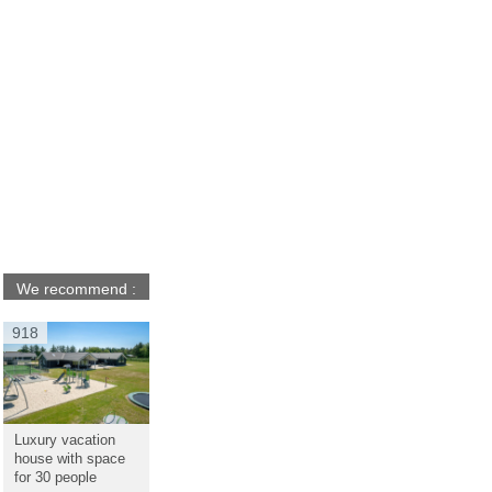
We recommend :
918
Luxury vacation
house with space
for 30 people