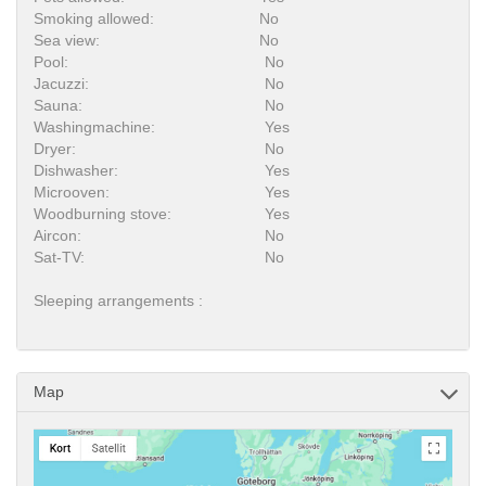
Smoking allowed:
No
Sea view:
No
Pool:
No
Jacuzzi:
No
Sauna:
No
Washingmachine:
Yes
Dryer:
No
Dishwasher:
Yes
Microoven:
Yes
Woodburning stove:
Yes
Aircon:
No
Sat-TV:
No
Sleeping arrangements :
Map