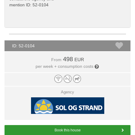
mention ID: 52-0104
ID: 52-0104
498
EUR
From
per week + consumption costs
Agency
Book this house