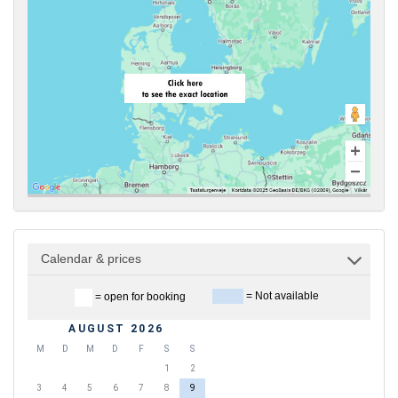
Calendar & prices
= Not available
= open for booking
AUGUST 2026
M
D
M
D
F
S
S
1
2
3
4
5
6
7
8
9