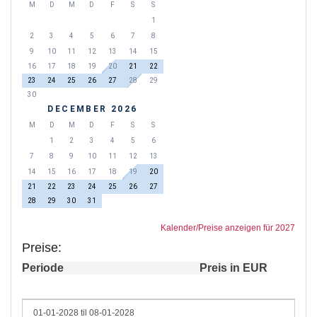
M
D
M
D
F
S
S
1
2
3
4
5
6
7
8
9
10
11
12
13
14
15
16
17
18
19
20
21
22
23
24
25
26
27
28
29
30
DECEMBER 2026
M
D
M
D
F
S
S
1
2
3
4
5
6
7
8
9
10
11
12
13
14
15
16
17
18
19
20
21
22
23
24
25
26
27
28
29
30
31
Kalender/Preise anzeigen für 2027
Preise:
Periode
Preis in EUR
01-01-2028 til 08-01-2028