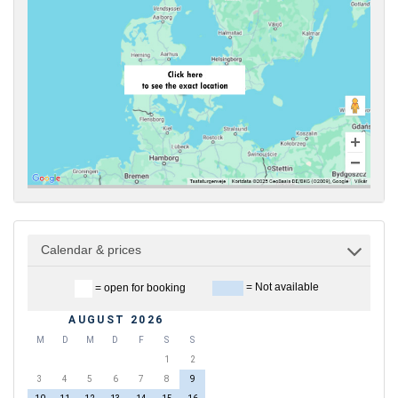
Calendar & prices
= Not available
= open for booking
AUGUST 2026
M
D
M
D
F
S
S
1
2
3
4
5
6
7
8
9