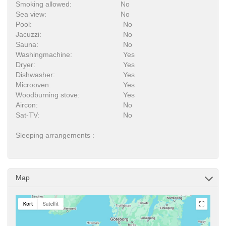
Smoking allowed:
No
Sea view:
No
Pool:
No
Jacuzzi:
No
Sauna:
No
Washingmachine:
Yes
Dryer:
Yes
Dishwasher:
Yes
Microoven:
Yes
Woodburning stove:
Yes
Aircon:
No
Sat-TV:
No
Sleeping arrangements :
Map