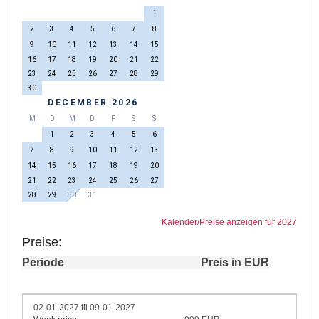
1
2
3
4
5
6
7
8
9
10
11
12
13
14
15
16
17
18
19
20
21
22
23
24
25
26
27
28
29
30
DECEMBER 2026
M
D
M
D
F
S
S
1
2
3
4
5
6
7
8
9
10
11
12
13
14
15
16
17
18
19
20
21
22
23
24
25
26
27
28
29
30
31
Kalender/Preise anzeigen für 2027
Preise:
Periode
Preis in EUR
02-01-2027 til 09-01-2027