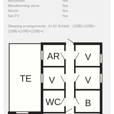
Microoven:
Yes
Woodburning stove:
Yes
Aircon:
Yes
Sat-TV:
Yes
Sleeping arrangements : b>10 Schlafz.: (1DB)+(1DB)+
(1DB)+(1DB)+(1DB)+(