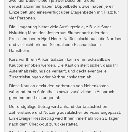
zwei der Bäder bieten je zwei Duschen. Sieben
derSchlafzimmer haben Doppelbetten, zwei haben je ein
Einzelbett und einesverfügt über Etagenbetten mit Platz für
vier Personen.
Die Umgebung bietet viele Ausflugsziele, z.B. die Stadt
Nykøbing Mors,den Jesperhus Blumenpark oder das
Freilichtmuseum Hjerl Hede. Natürlichlockt auch die Nordsee
und vielleicht erleben Sie mal eine Fischauktionin
Hanstholm.
Kurz vor Ihrem Ankunftsdatum kann eine rückzahlbare
Kaution erhoben werden. Die Kaution stellt sicher, dass Ihr
Aufenthalt reibungslos verläuft, und deckt eventuelle
Zusatzleistungen oder Verbrauchskosten ab.
Diese Kaution deckt den Verbrauch von Nebenkosten
während Ihres Aufenthalts sowie zusätzliche in Anspruch
genommene Leistungen ab.
Der endgültige Betrag wird anhand der tatsächlichen
Zählerstände und Nutzung zusätzlicher Services angepasst.
Ein etwaiger Restbetrag wird Ihnen innerhalb von 21 Tagen
nach dem Check-out zurückerstattet.