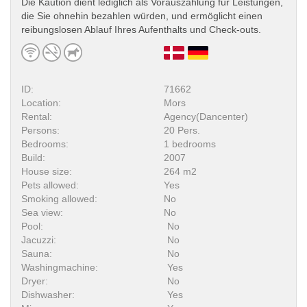
Die Kaution dient lediglich als Vorauszahlung für Leistungen,
die Sie ohnehin bezahlen würden, und ermöglicht einen
reibungslosen Ablauf Ihres Aufenthalts und Check-outs.
ID:
71662
Location:
Mors
Rental:
Agency(Dancenter)
Persons:
20 Pers.
Bedrooms:
1 bedrooms
Build:
2007
House size:
264 m2
Pets allowed:
Yes
Smoking allowed:
No
Sea view:
No
Pool:
No
Jacuzzi:
No
Sauna:
No
Washingmachine:
Yes
Dryer:
No
Dishwasher:
Yes