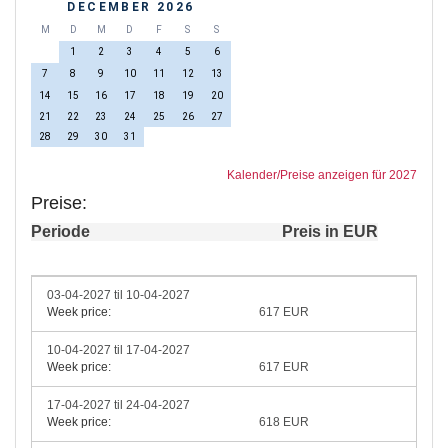
DECEMBER 2026
M
D
M
D
F
S
S
1
2
3
4
5
6
7
8
9
10
11
12
13
14
15
16
17
18
19
20
21
22
23
24
25
26
27
28
29
30
31
Kalender/Preise anzeigen für 2027
Preise:
Periode
Preis in EUR
03-04-2027 til 10-04-2027
Week price:
617 EUR
10-04-2027 til 17-04-2027
Week price:
617 EUR
17-04-2027 til 24-04-2027
Week price:
618 EUR