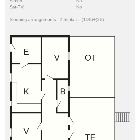
Aircon:
No
Sat-TV:
No
Sleeping arrangements : 2 Schlafz.: (1DB)+(2B)