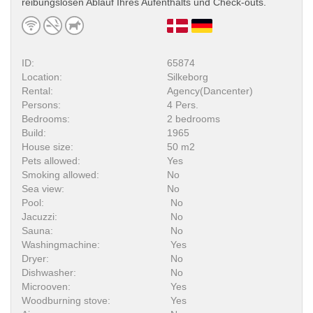
reibungslosen Ablauf Ihres Aufenthalts und Check-outs.
ID:
65874
Location:
Silkeborg
Rental:
Agency(Dancenter)
Persons:
4 Pers.
Bedrooms:
2 bedrooms
Build:
1965
House size:
50 m2
Pets allowed:
Yes
Smoking allowed:
No
Sea view:
No
Pool:
No
Jacuzzi:
No
Sauna:
No
Washingmachine:
Yes
Dryer:
No
Dishwasher:
No
Microoven:
Yes
Woodburning stove:
Yes