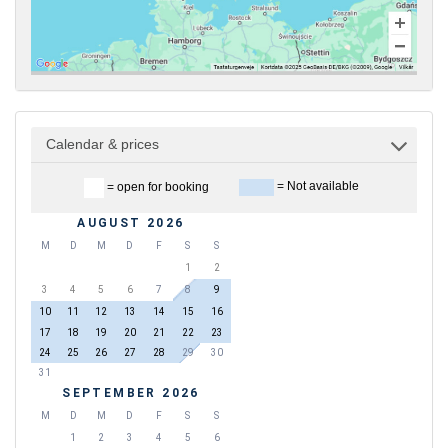
Calendar & prices
= Not available
= open for booking
AUGUST 2026
M
D
M
D
F
S
S
1
2
3
4
5
6
7
8
9
10
11
12
13
14
15
16
17
18
19
20
21
22
23
24
25
26
27
28
29
30
31
SEPTEMBER 2026
M
D
M
D
F
S
S
1
2
3
4
5
6