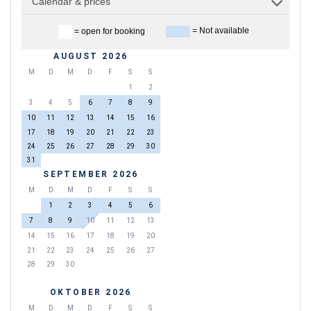
Calendar & prices
= Not available
= open for booking
AUGUST 2026
M
D
M
D
F
S
S
1
2
3
4
5
6
7
8
9
10
11
12
13
14
15
16
17
18
19
20
21
22
23
24
25
26
27
28
29
30
31
SEPTEMBER 2026
M
D
M
D
F
S
S
1
2
3
4
5
6
7
8
9
10
11
12
13
14
15
16
17
18
19
20
21
22
23
24
25
26
27
28
29
30
OKTOBER 2026
M
D
M
D
F
S
S