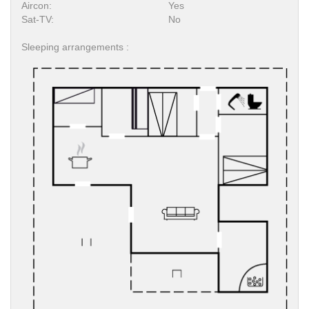
Aircon:
Yes
Sat-TV:
No
Sleeping arrangements :