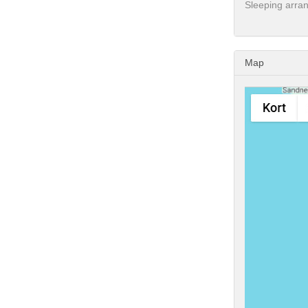
Sleeping arra
Map