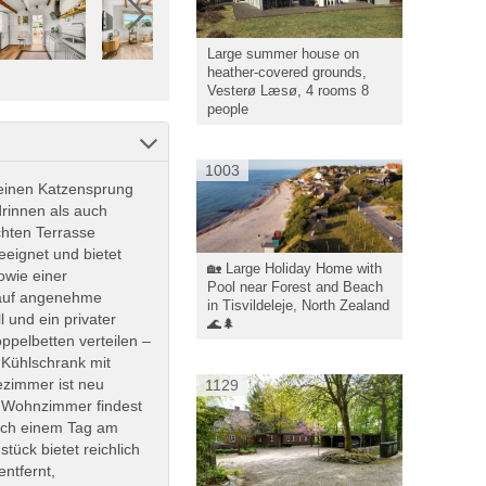
Large summer house on
heather-covered grounds,
Vesterø Læsø, 4 rooms 8
people
1003
 einen Katzensprung
drinnen als auch
chten Terrasse
eignet und bietet
🏡 Large Holiday Home with
owie einer
Pool near Forest and Beach
 auf angenehme
in Tisvildeleje, North Zealand
 und ein privater
🌊🌲
oppelbetten verteilen –
 Kühlschrank mit
ezimmer ist neu
1129
m Wohnzimmer findest
ach einem Tag am
ück bietet reichlich
entfernt,