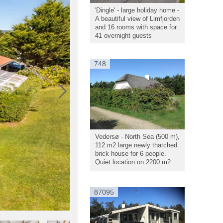
'Dingle' - large holiday home -
A beautiful view of Limfjorden
and 16 rooms with space for
41 overnight guests
748
Vedersø - North Sea (500 m),
112 m2 large newly thatched
brick house for 6 people.
Quiet location on 2200 m2
plot, with shelter and large
lawn in front of the house.
Possibility of many activities
87095
on the grounds.