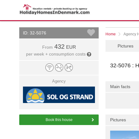
ID: 32-5076
Home
Agency 
432
Pictures
EUR
From
per week + consumption costs
32-5076 : H
Agency
Main facts
Pictures
Book this house