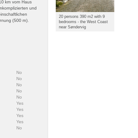
t 10 km vom Haus
unkomplizierten und
inschaftlichen
20 persons 390 m2 with 9
fernung (500 m).
bedrooms - the West Coast
near Søndervig
No
No
No
No
No
Yes
Yes
:
Yes
Yes
No