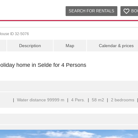
SEARCH FOR RENTALS
BO
House ID 32-5076
Description
Map
Calendar & prices
oliday home in Selde for 4 Persons
|
Water distance 99999 m
|
4 Pers.
|
58 m2
|
2 bedrooms