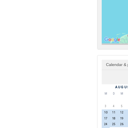
Calendar & 
AUGU
M
D
M
3
4
5
10
11
12
17
18
19
24
25
26