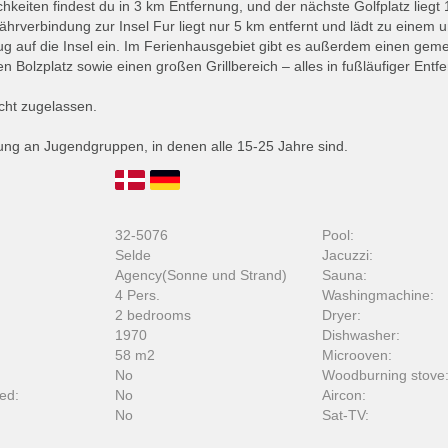
hkeiten findest du in 3 km Entfernung, und der nächste Golfplatz lieg
Fährverbindung zur Insel Fur liegt nur 5 km entfernt und lädt zu einem 
g auf die Insel ein. Im Ferienhausgebiet gibt es außerdem einen geme
nen Bolzplatz sowie einen großen Grillbereich – alles in fußläufiger Ent
cht zugelassen.
ung an Jugendgruppen, in denen alle 15-25 Jahre sind.
32-5076
Pool:
Selde
Jacuzzi:
Agency(Sonne und Strand)
Sauna:
4 Pers.
Washingmachine:
2 bedrooms
Dryer:
1970
Dishwasher:
58 m2
Microoven:
No
Woodburning stove
ed:
No
Aircon:
No
Sat-TV: