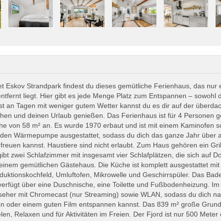
et Eskov Strandpark findest du dieses gemütliche Ferienhaus, das nur
ntfernt liegt. Hier gibt es jede Menge Platz zum Entspannen – sowohl 
st an Tagen mit weniger gutem Wetter kannst du es dir auf der überda
hen und deinen Urlaub genießen. Das Ferienhaus ist für 4 Personen ge
he von 58 m² an. Es wurde 1970 erbaut und ist mit einem Kaminofen s
den Wärmepumpe ausgestattet, sodass du dich das ganze Jahr über
reuen kannst. Haustiere sind nicht erlaubt. Zum Haus gehören ein Grill
gibt zwei Schlafzimmer mit insgesamt vier Schlafplätzen, die sich auf D
 einem gemütlichen Gästehaus. Die Küche ist komplett ausgestattet mit
nduktionskochfeld, Umluftofen, Mikrowelle und Geschirrspüler. Das Bad
 verfügt über eine Duschnische, eine Toilette und Fußbodenheizung. I
seher mit Chromecast (nur Streaming) sowie WLAN, sodass du dich n
ien oder einem guten Film entspannen kannst. Das 839 m² große Grundst
len, Relaxen und für Aktivitäten im Freien. Der Fjord ist nur 500 Meter 