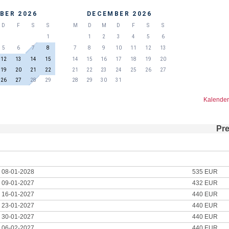
BER 2026
DECEMBER 2026
D
F
S
S
M
D
M
D
F
S
S
1
1
2
3
4
5
6
5
6
7
8
7
8
9
10
11
12
13
12
13
14
15
14
15
16
17
18
19
20
19
20
21
22
21
22
23
24
25
26
27
26
27
28
29
28
29
30
31
Kalender
Pre
l 08-01-2028
535 EUR
l 09-01-2027
432 EUR
l 16-01-2027
440 EUR
l 23-01-2027
440 EUR
l 30-01-2027
440 EUR
l 06-02-2027
440 EUR